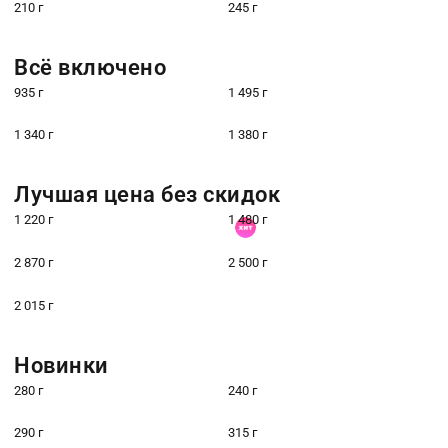
210 г
245 г
Всё включено
935 г
1 495 г
1 340 г
1 380 г
Лучшая цена без скидок
1 220 г
1 480 г
2 870 г
2 500 г
2 015 г
Новинки
280 г
240 г
290 г
315 г